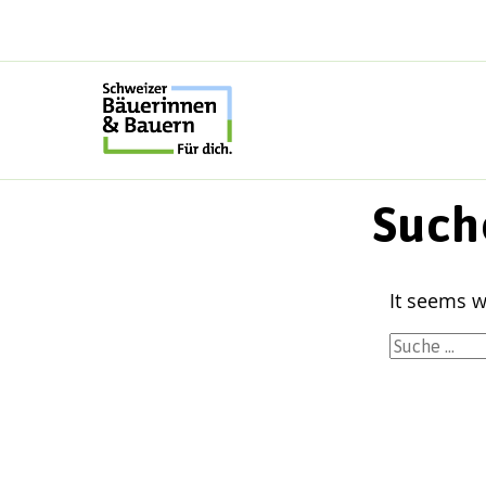
Skip
to
content
Such
It seems w
Suche
nach: