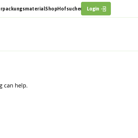
erpackungsmaterial
Shop
Hofsuche
Login
g can help.