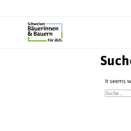
Skip
to
content
Such
It seems w
Suche
nach: