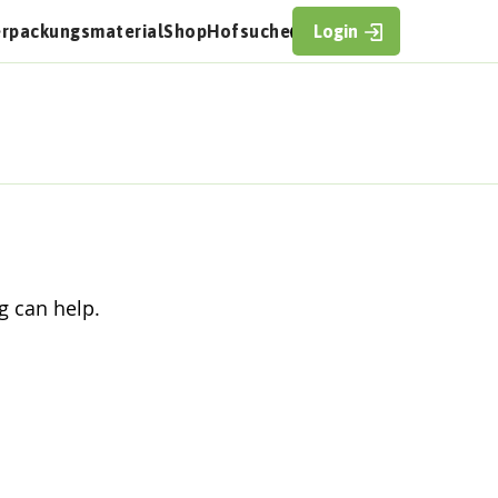
erpackungsmaterial
Shop
Hofsuche
Login
g can help.