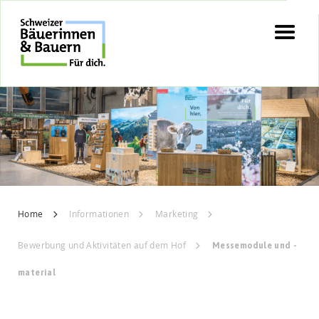
Skip
to
content
Home
Informationen
Marketing
Bewerbung und Aktivitäten auf dem Hof
Messemodule und -
material