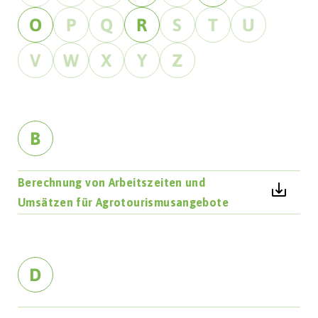
O
P
Q
R
S
T
U
V
W
X
Y
Z
B
Berechnung von Arbeitszeiten und
Umsätzen für Agrotourismusangebote
D